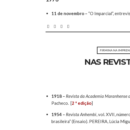
11 de novembro –
“O Imparcial”, entrev
FIRMINA NA IMPREN
NAS REVIS
1918 –
Revista da Academia Maranhense d
Pacheco. [
2 ª edição
]
1954 –
Revista Anhembi
, vol. XVII, núme
brasileira” (Ensaio). PEREIRA, Lúcia Migu