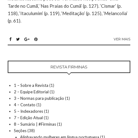
Tarde no Cumã’, ‘Nas Praias do Cumã’ (p. 127). ‘Cismar’ (p.
118), ‘Itaculumim’ (p. 119), ‘Meditação’ (p. 125), ‘Melancolia’
(p. 61).
VER MAIS
REVISTA FIRMINAS
1 – Sobre a Revista
(1)
2 – Equipe Editorial
(1)
3 – Normas para publicação
(1)
4 – Contato
(1)
5 – Indexadores
(1)
7 – Edição Atual
(1)
8 – Sumário | #Firminas
(1)
Seções
(38)
Alinhavando mulheres em língua portuguesa
(1)