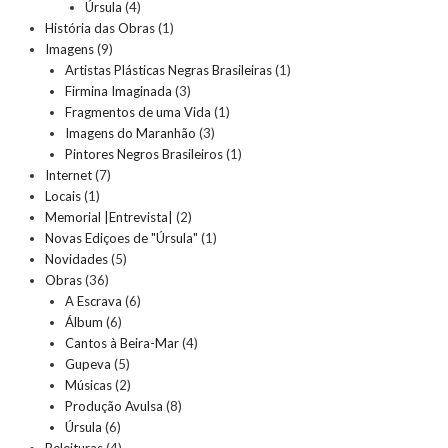
Úrsula
(4)
História das Obras
(1)
Imagens
(9)
Artistas Plásticas Negras Brasileiras
(1)
Firmina Imaginada
(3)
Fragmentos de uma Vida
(1)
Imagens do Maranhão
(3)
Pintores Negros Brasileiros
(1)
Internet
(7)
Locais
(1)
Memorial |Entrevista|
(2)
Novas Ediçoes de "Úrsula"
(1)
Novidades
(5)
Obras
(36)
A Escrava
(6)
Álbum
(6)
Cantos à Beira-Mar
(4)
Gupeva
(5)
Músicas
(2)
Produção Avulsa
(8)
Úrsula
(6)
Releituras
(4)