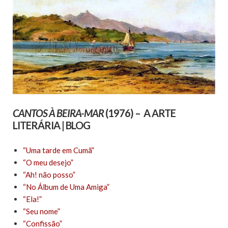
CANTOS À BEIRA-MAR
(1976) – A ARTE
LITERÁRIA | BLOG
“Uma tarde em Cumã”
“O meu desejo”
“Ah! não posso”
“No Álbum de Uma Amiga”
“Ela!”
“Seu nome”
“Confissão”