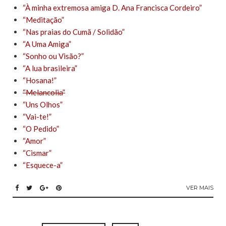
“À minha extremosa amiga D. Ana Francisca Cordeiro”
“Meditação”
“Nas praias do Cumã / Solidão”
“A Uma Amiga”
“Sonho ou Visão?”
“A lua brasileira”
“Hosana!”
“Melancolia”
“Uns Olhos”
“Vai-te!”
“O Pedido”
“Amor”
“Cismar”
“Esquece-a”
VER MAIS