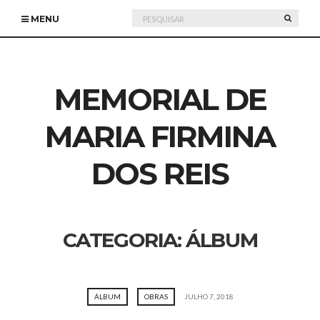
Pesquisar
PESQU
MENU
por:
MEMORIAL DE
MARIA FIRMINA
DOS REIS
CATEGORIA:
ÁLBUM
ÁLBUM
OBRAS
JULHO 7, 2018