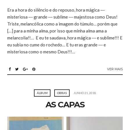
Era a hora do silêncio e do repouso, hora mágica ―
misteriosa ― grande ― sublime ― majestosa como Deus!
Triste, melancólica como a imagem do túmulo… porém que
[…] para a minha alma, por isso que minha alma ama a
melancolia!!… E eu te saudava, hora mágica ― e sublime!!! E
eu subia no cume do rochedo… E tu eras grande ― e
misteriosa como o mesmo Deus!!!…
VER MAIS
ÁLBUM
OBRAS
JUNHO 21, 2018
AS CAPAS