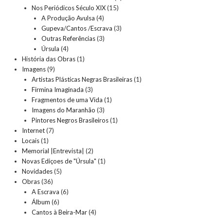
Nos Periódicos Século XIX
(15)
A Produção Avulsa
(4)
Gupeva/Cantos /Escrava
(3)
Outras Referências
(3)
Úrsula
(4)
História das Obras
(1)
Imagens
(9)
Artistas Plásticas Negras Brasileiras
(1)
Firmina Imaginada
(3)
Fragmentos de uma Vida
(1)
Imagens do Maranhão
(3)
Pintores Negros Brasileiros
(1)
Internet
(7)
Locais
(1)
Memorial |Entrevista|
(2)
Novas Ediçoes de "Úrsula"
(1)
Novidades
(5)
Obras
(36)
A Escrava
(6)
Álbum
(6)
Cantos à Beira-Mar
(4)