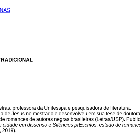
INAS
TRADICIONAL
tras, professora da Unifesspa e pesquisadora de literatura.
ia de Jesus no mestrado e desenvolveu em sua tese de doutor
de romances de autoras negras brasileiras (Letras/USP). Publi
a e cidade em dissenso
e
Silêncios prEscritos, estudo de romanc
 2019).