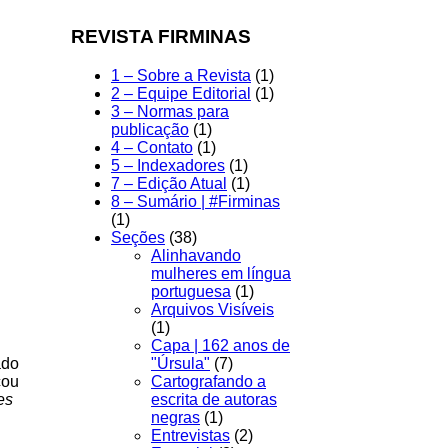
REVISTA FIRMINAS
1 – Sobre a Revista
(1)
2 – Equipe Editorial
(1)
3 – Normas para
publicação
(1)
4 – Contato
(1)
5 – Indexadores
(1)
7 – Edição Atual
(1)
8 – Sumário | #Firminas
(1)
Seções
(38)
Alinhavando
mulheres em língua
portuguesa
(1)
Arquivos Visíveis
(1)
Capa | 162 anos de
ado
"Úrsula"
(7)
cou
Cartografando a
es
escrita de autoras
negras
(1)
Entrevistas
(2)