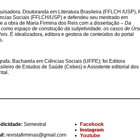
uisadora. Doutoranda em Literatura Brasileira (FFLCH /USP), 
ências Sociais (FFLCH/USP) e defendeu seu mestrado em
re a obra de Maria Firmina dos Reis com a dissertação –
Da
ura como espaço de construção da subjetividade, os casos de Úrs
Reis
.
É idealizadora, editora e gestora de conteúdos do portal
s.
rafa. Bacharela em Ciências Sociais (UFPE); foi Editora
sileiro de Estudos de Saúde (Cebes) e Assistente editorial dos
ntal.
odicidade:
Semestral
Facebook
Instagram
il:
revistafirminas@gmail.com
Youtube