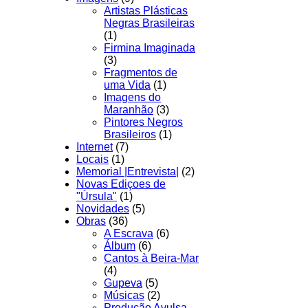
Artistas Plásticas
Negras Brasileiras
(1)
Firmina Imaginada
(3)
Fragmentos de
uma Vida
(1)
Imagens do
Maranhão
(3)
Pintores Negros
Brasileiros
(1)
Internet
(7)
Locais
(1)
Memorial |Entrevista|
(2)
Novas Ediçoes de
"Úrsula"
(1)
Novidades
(5)
Obras
(36)
A Escrava
(6)
Álbum
(6)
Cantos à Beira-Mar
(4)
Gupeva
(5)
Músicas
(2)
Produção Avulsa