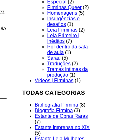
Especial
(2)
Firminas Queer
(2)
fez
Homenagens
(5)
Insurgências e
desafios
(1)
ula
Leia Firminas
(2)
Leia Primeiro |
Inéditos
(7)
Por dentro da sala
de aula
(1)
Sarau
(5)
Traduções
(2)
Tramas íntimas da
produção
(1)
Vídeos | Firminas
(1)
TODAS CATEGORIAS
Bibliografia Firmina
(8)
Biografia Firmina
(3)
Estante de Obras Raras
(7)
Estante Imprensa no XIX
(5)
Estante Leia Mulheres