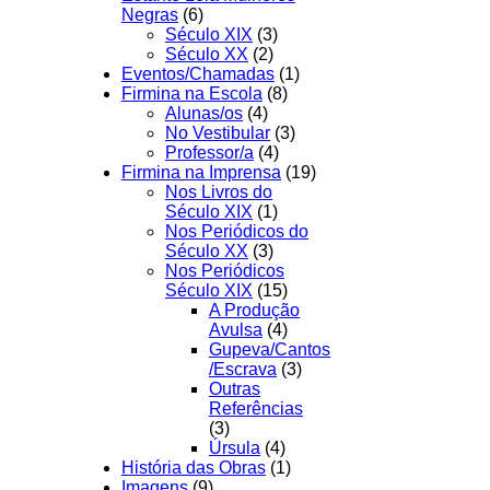
Negras
(6)
Século XIX
(3)
Século XX
(2)
Eventos/Chamadas
(1)
Firmina na Escola
(8)
Alunas/os
(4)
No Vestibular
(3)
Professor/a
(4)
Firmina na Imprensa
(19)
Nos Livros do
Século XIX
(1)
Nos Periódicos do
Século XX
(3)
Nos Periódicos
Século XIX
(15)
A Produção
Avulsa
(4)
Gupeva/Cantos
/Escrava
(3)
Outras
Referências
(3)
Úrsula
(4)
História das Obras
(1)
Imagens
(9)