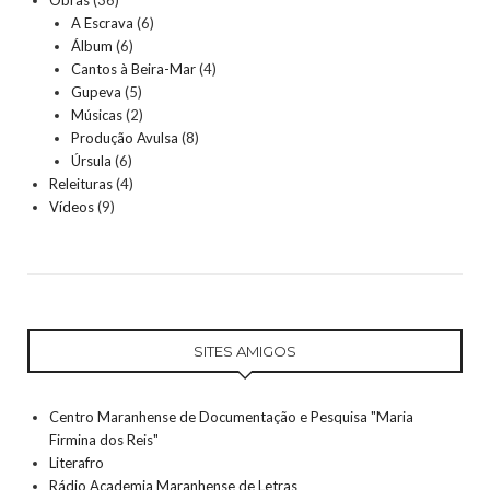
Obras
(36)
A Escrava
(6)
Álbum
(6)
Cantos à Beira-Mar
(4)
Gupeva
(5)
Músicas
(2)
Produção Avulsa
(8)
Úrsula
(6)
Releituras
(4)
Vídeos
(9)
SITES AMIGOS
Centro Maranhense de Documentação e Pesquisa "Maria
Firmina dos Reis"
Literafro
Rádio Academia Maranhense de Letras