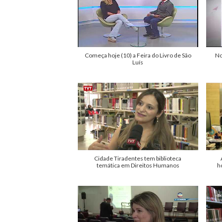
Começa hoje (10) a Feira do Livro de São
No
Luís
Cidade Tiradentes tem biblioteca
temática em Direitos Humanos
h