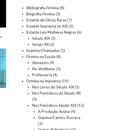
Bibliografia Firmina
(8)
Biografia Firmina
(3)
Estante de Obras Raras
(7)
Estante Imprensa no XIX
(5)
Estante Leia Mulheres Negras
(6)
é
da
Século XIX
(3)
Século XX
(2)
Eventos/Chamadas
(1)
Firmina na Escola
(8)
Alunas/os
(4)
No Vestibular
(3)
Professor/a
(4)
Firmina na Imprensa
(19)
Nos Livros do Século XIX
(1)
s
Nos Periódicos do Século XX
(3)
Nos Periódicos Século XIX
(15)
A Produção Avulsa
(4)
Gupeva/Cantos /Escrava
(3)
Outras Referências
(3)