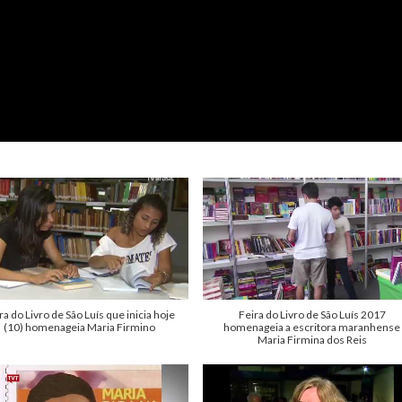
ra do Livro de São Luís que inicia hoje
Feira do Livro de São Luís 2017
(10) homenageia Maria Firmino
homenageia a escritora maranhense
Maria Firmina dos Reis