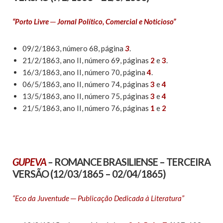
“Porto Livre ─ Jornal Político, Comercial e Noticioso”
09/2/1863, número 68, página
3
.
21/2/1863, ano II, número 69, páginas
2
e
3
.
16/3/1863, ano II, número 70, página
4
.
06/5/1863, ano II, número 74, páginas
3
e
4
13/5/1863, ano II, número 75, páginas
3
e
4
21/5/1863, ano II, número 76, páginas
1
e
2
GUPEVA
–
ROMANCE BRASILIENSE –
TERCEIRA
VERSÃO
(12/03/1865 – 02/04/1865)
“Eco da Juventude ─ Publicação Dedicada à Literatura”