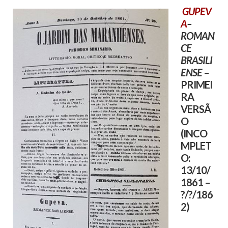
GUPEV
A
–
ROMAN
CE
BRASILI
ENSE
–
PRIMEI
RA
VERSÃ
O
(INCO
MPLET
O:
13/10/
1861 –
?/?/186
2)