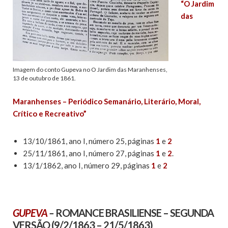
“O Jardim
das
Imagem do conto Gupeva no O Jardim das Maranhenses,
13 de outubro de 1861.
Maranhenses – Periódico Semanário, Literário, Moral,
Crítico e Recreativo”
13/10/1861, ano I, número 25, páginas
1
e
2
25/11/1861, ano I, número 27, páginas
1
e
2
.
13/1/1862, ano I, número 29, páginas
1
e
2
GUPEVA
–
ROMANCE BRASILIENSE – SEGUNDA
VERSÃO
(9/2/1863 – 21/5/1863)