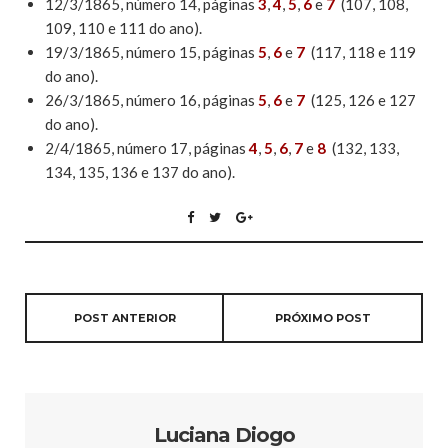
12/3/1865, número 14, páginas
3
,
4
,
5
,
6
e
7
(107, 108,
109, 110 e 111 do ano).
19/3/1865, número 15, páginas
5
,
6
e
7
(117, 118 e 119
do ano).
26/3/1865, número 16, páginas
5
,
6
e
7
(125, 126 e 127
do ano).
2/4/1865, número 17, páginas
4
,
5
,
6
,
7
e
8
(132, 133,
134, 135, 136 e 137 do ano).
POST ANTERIOR
PRÓXIMO POST
Luciana Diogo