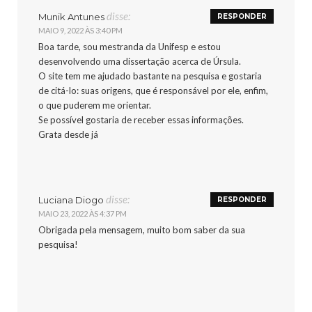
disse:
Munik Antunes
RESPONDER
MAIO 9, 2022 ÀS 3:40 PM
Boa tarde, sou mestranda da Unifesp e estou
desenvolvendo uma dissertação acerca de Úrsula.
O site tem me ajudado bastante na pesquisa e gostaria
de citá-lo: suas origens, que é responsável por ele, enfim,
o que puderem me orientar.
Se possível gostaria de receber essas informações.
Grata desde já
disse:
Luciana Diogo
RESPONDER
MAIO 23, 2022 ÀS 4:37 PM
Obrigada pela mensagem, muito bom saber da sua
pesquisa!