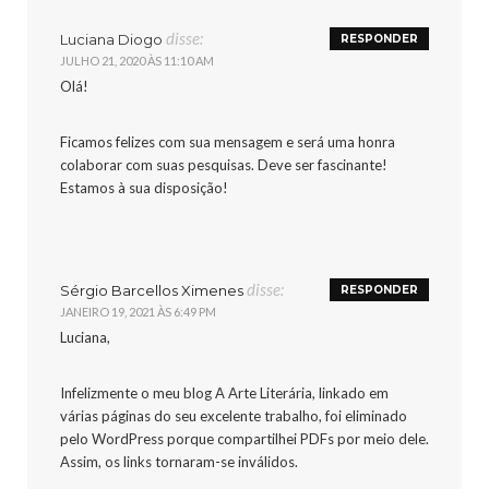
disse:
Luciana Diogo
RESPONDER
JULHO 21, 2020 ÀS 11:10 AM
Olá!
Ficamos felizes com sua mensagem e será uma honra
colaborar com suas pesquisas. Deve ser fascinante!
Estamos à sua disposição!
disse:
Sérgio Barcellos Ximenes
RESPONDER
JANEIRO 19, 2021 ÀS 6:49 PM
Luciana,
Infelizmente o meu blog A Arte Literária, linkado em
várias páginas do seu excelente trabalho, foi eliminado
pelo WordPress porque compartilhei PDFs por meio dele.
Assim, os links tornaram-se inválidos.