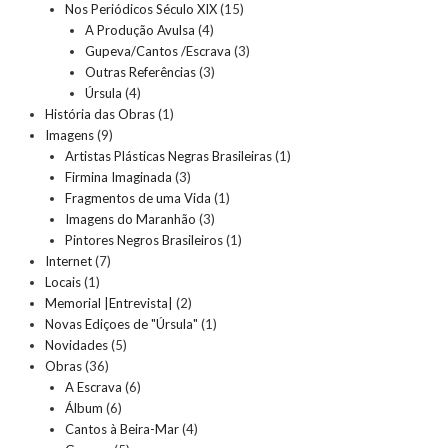
Nos Periódicos Século XIX
(15)
A Produção Avulsa
(4)
Gupeva/Cantos /Escrava
(3)
Outras Referências
(3)
Úrsula
(4)
História das Obras
(1)
Imagens
(9)
Artistas Plásticas Negras Brasileiras
(1)
Firmina Imaginada
(3)
Fragmentos de uma Vida
(1)
Imagens do Maranhão
(3)
Pintores Negros Brasileiros
(1)
Internet
(7)
Locais
(1)
Memorial |Entrevista|
(2)
Novas Ediçoes de "Úrsula"
(1)
Novidades
(5)
Obras
(36)
A Escrava
(6)
Álbum
(6)
Cantos à Beira-Mar
(4)