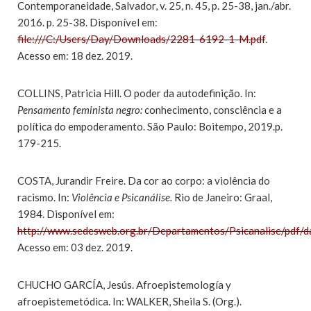
Contemporaneidade, Salvador, v. 25, n. 45, p. 25-38, jan./abr.
2016. p. 25-38. Disponível em:
file:///C:/Users/Day/Downloads/2281-6192-1-M.pdf
.
Acesso em: 18 dez. 2019.
COLLINS, Patricia Hill. O poder da autodefinição. In:
Pensamento feminista negro:
conhecimento, consciência e a
política do empoderamento. São Paulo: Boitempo, 2019.p.
179-215.
COSTA, Jurandir Freire. Da cor ao corpo: a violência do
racismo. In:
Violência e Psicanálise.
Rio de Janeiro: Graal,
1984. Disponível em:
http://www.sedesweb.org.br/Departamentos/Psicanalise/pdf/da
Acesso em: 03 dez. 2019.
CHUCHO GARCÍA, Jesús. Afroepistemología y
afroepistemetódica. In: WALKER, Sheila S. (Org.).