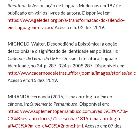
literatura
da Associação de Línguas Modernas em 1977 e
publicado em vários livros da autora. Disponível em:
https://www.geledes.org.br/a-transformacao-do-silencio-
em-linguagem-e-acao/
Acesso em: 02 dez. 2019.
MIGNOLO, Walter. Desobediência Epistêmica: a opção
descolonial e o significado de identidade em política. In:
Cadernos de Letras da UFF
– Dossiê: Literatura, língua e
identidade, no 34, p. 287-324. p. 2008 287. Disponível em:
http://www.cadernosdeletras.uff.br/joomla/images/stories/edi
Acesso em: 15 dez. 2019.
MIRANDA, Fernanda (2016). Uma antologia além do
cânone. In:
Suplemento Pernambuco
. Disponível em:
https://www.suplementopernambuco.com.br/edi%C3%A7%-
C3%B5es-anteriores/72-resenha/1815-uma-antologia-
al%C3%A9m-do-c%C3%A2none.html
. Acesso em: 07 dez.